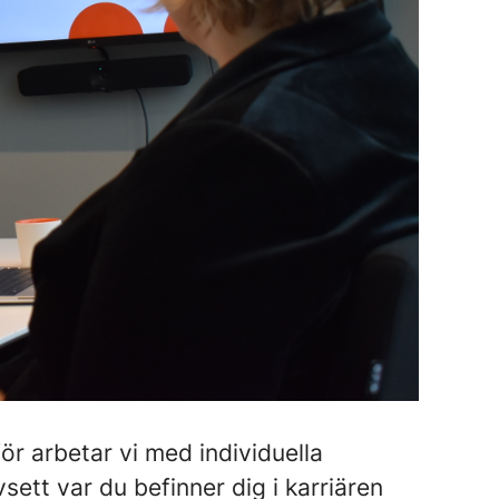
för arbetar vi med individuella
ett var du befinner dig i karriären