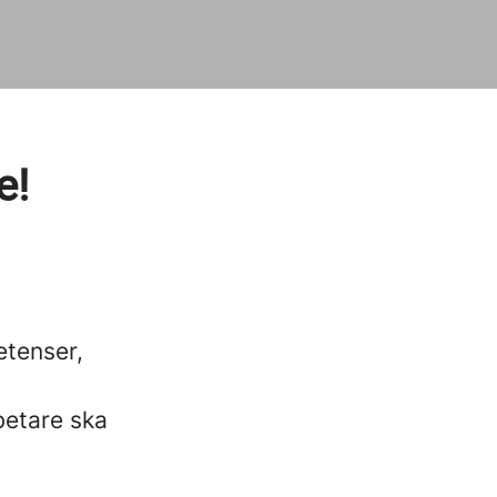
e!
etenser,
betare ska