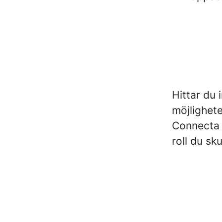
Hittar du 
möjlighet
Connecta m
roll du sk