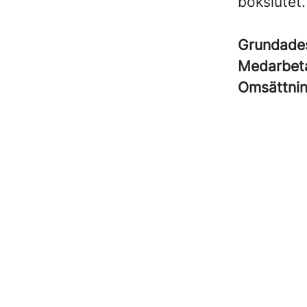
bokslutet.
Grundad
Medarbet
Omsättni