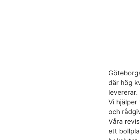
Göteborgs
där hög k
levererar.
Vi hjälper
och rådgi
Våra revis
ett bollpl