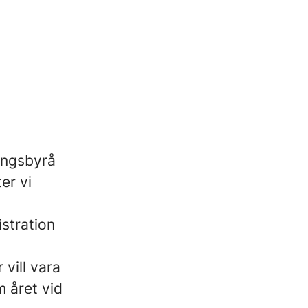
ingsbyrå
er vi
istration
vill vara
m året vid