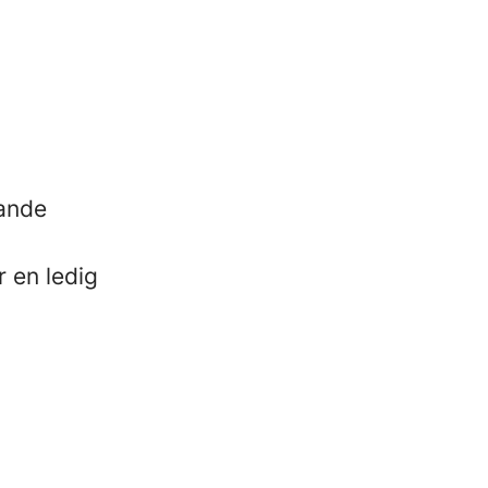
mande
r en ledig