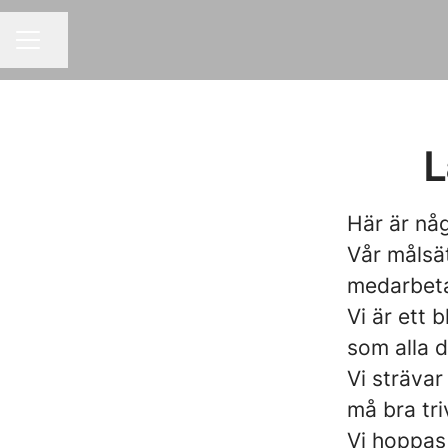
Dela sidan
KARRIÄRMENY
L
Här är nå
Vår målsät
medarbeta
Vi är ett 
som alla d
Vi strävar
må bra tri
Vi hoppas 